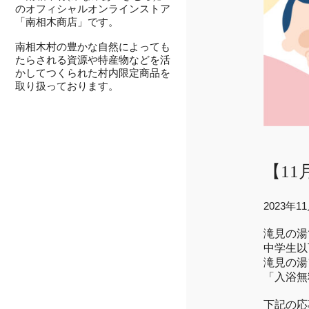
のオフィシャルオンラインストア
「南相木商店」です。
南相木村の豊かな自然によっても
たらされる資源や特産物などを活
かしてつくられた村内限定商品を
取り扱っております。
【1
2023年1
滝見の湯
中学生以
滝見の湯
「入浴無
下記の応