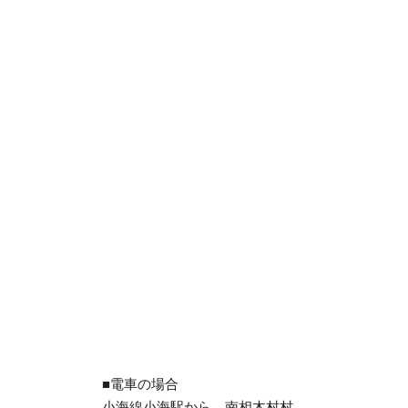
■電車の場合
小海線小海駅から、南相木村村